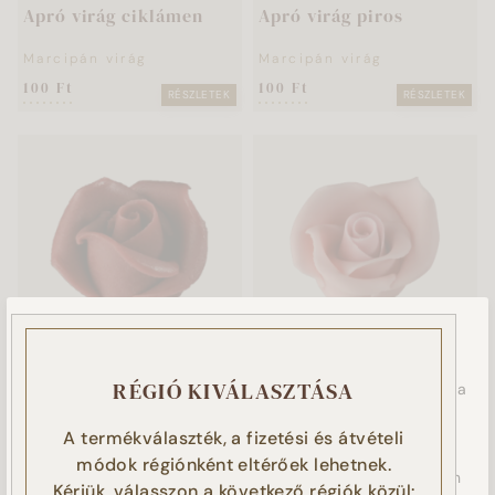
Apró virág ciklámen
Apró virág piros
Marcipán virág
Marcipán virág
100 Ft
100 Ft
RÉSZLETEK
RÉSZLETEK
Ez a weboldal sütiket használ!
Kis rózsa borvörös
Nagy rózsa rózsaszín
Sütiket használunk a tartalmak és hirdetések személyre
RÉGIÓ KIVÁLASZTÁSA
szabásához, a látogatóink magasabb szintű kiszolgálásához, a
Marcipán virág
Marcipán virág
weboldalforgalmunk elemzéséhez, illetve marketing
490 Ft
550 Ft
RÉSZLETEK
RÉSZLETEK
tevékenységünk támogatása érdekében. Az „ELFOGADOM”
A termékválaszték, a fizetési és átvételi
gomb megnyomásával Ön hozzájárul a sütik használatához.
módok régiónként eltérőek lehetnek.
Amennyiben Ön nem fogadja el a süti beállításokat, azzal Ön
Kérjük, válasszon a következő régiók közül: