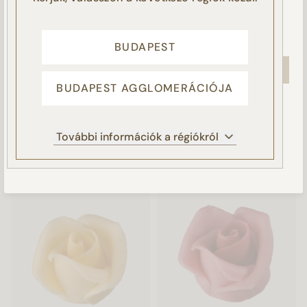
nem adja hozzájárulását a cookie-k beállításához, és a
továbbiakban csak a honlap működéshez elengedhetetlenül
szükséges sütiket használjuk.
Süti tájékoztató
BUDAPEST
ELFOGADOM
BUDAPEST AGGLOMERÁCIÓJA
NEM FOGADOM EL
Kis rózsa fehér
Kis rózsa rózsaszín
További információk a régiókról
Marcipán virág
Marcipán virág
BEÁLLÍTÁSOK KEZELÉSE
490 Ft
490 Ft
RÉSZLETEK
RÉSZLETEK