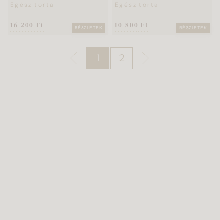
szeletes
Egész torta
Egész torta
16 200 Ft
10 800 Ft
RÉSZLETEK
RÉSZLETEK
1
2