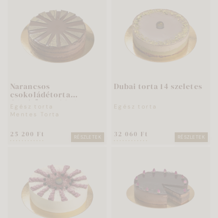
Narancsos
Dubai torta 14 szeletes
csokoládétorta
édesítőszerekkel 12
Egész torta
Egész torta
szeletes
Mentes Torta
25 200 Ft
32 060 Ft
RÉSZLETEK
RÉSZLETEK