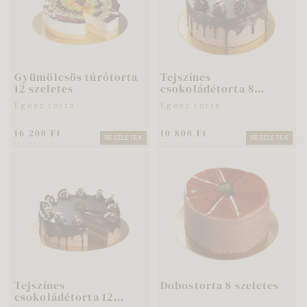
Gyümölcsös túrótorta
Tejszínes
12 szeletes
csokoládétorta 8
szeletes
Egész torta
Egész torta
16 200 Ft
10 800 Ft
RÉSZLETEK
RÉSZLETEK
Tejszínes
Dobostorta 8 szeletes
csokoládétorta 12