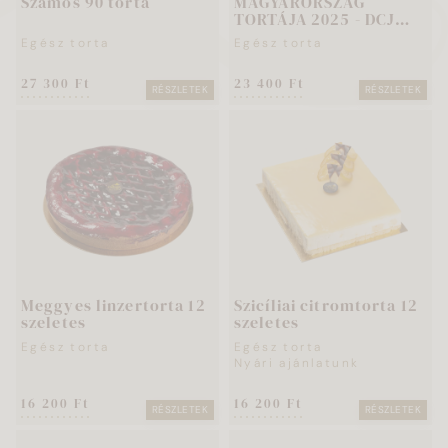
Szamos 90 torta
MAGYARORSZÁG
TORTÁJA 2025 - DCJ
Stílusgyakorlat
Egész torta
Egész torta
12szeletes
27 300 Ft
23 400 Ft
RÉSZLETEK
RÉSZLETEK
Meggyes linzertorta 12
Szicíliai citromtorta 12
szeletes
szeletes
Egész torta
Egész torta
Nyári ajánlatunk
16 200 Ft
16 200 Ft
RÉSZLETEK
RÉSZLETEK