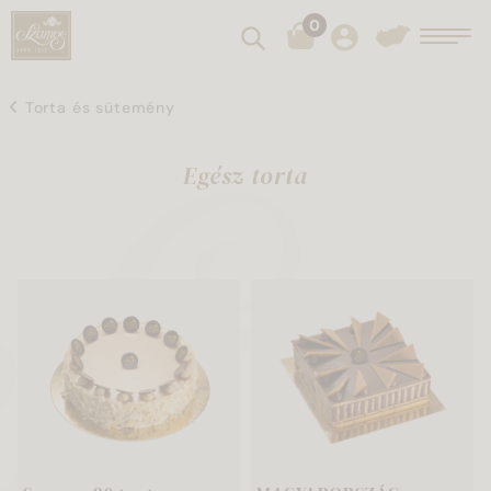
0
Keresés
Toggl
Torta és sütemény
Egész torta