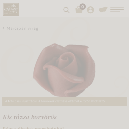
0
Keresés
Toggl
Marcipán virág
A fotó csak illusztráció. A termékek díszítése eltérhet a fotón látottaktól.
Kis rózsa borvörös
Rózsa díszítő marcipánból.