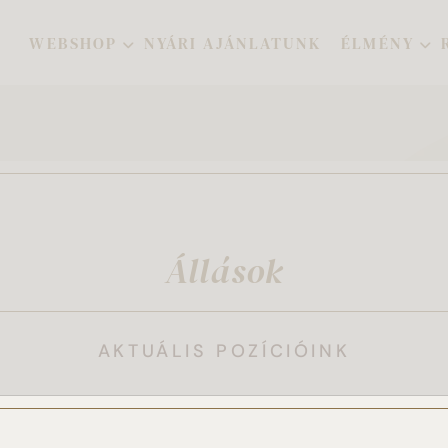
WEBSHOP
NYÁRI AJÁNLATUNK
ÉLMÉNY
Állások
AKTUÁLIS POZÍCIÓINK
artó
Pilisvörösvár