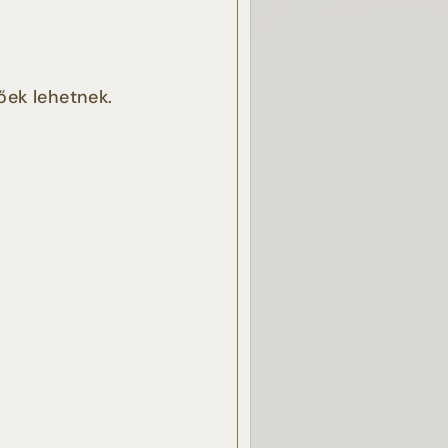
, a
őek lehetnek.
k
ben.
azzal
akban
ÉSE