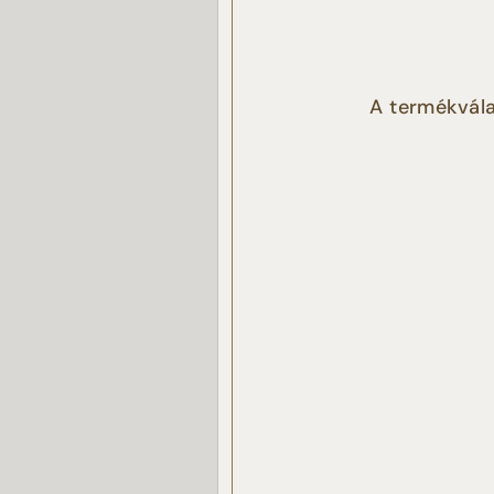
Cukrászd
Ez a
Cukrászd
Sütike
A termékvála
látoga
elemz
Az „E
haszná
Ön nem
csak 
haszná