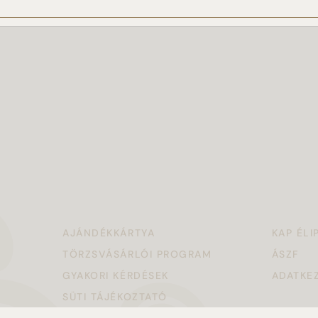
AJÁNDÉKKÁRTYA
KAP ÉLI
TÖRZSVÁSÁRLÓI PROGRAM
ÁSZF
GYAKORI KÉRDÉSEK
ADATKEZ
SÜTI TÁJÉKOZTATÓ