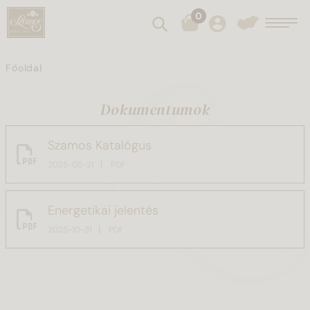
0
Keresés
Toggl
Főoldal
Dokumentumok
Szamos Katalógus
2025-05-21
PDF
Energetikai jelentés
2025-10-31
PDF