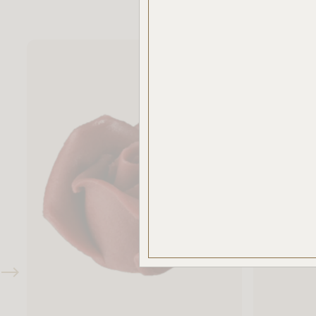
elemz
Az „E
haszná
Ön nem
csak 
haszná