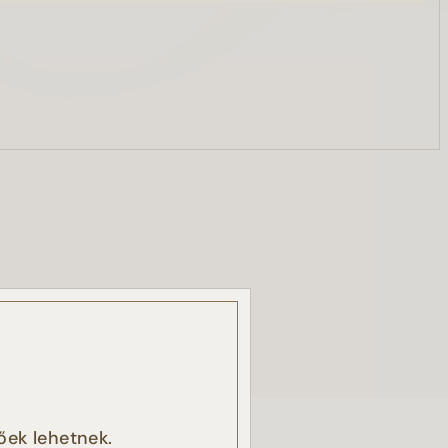
, a
őek lehetnek.
k