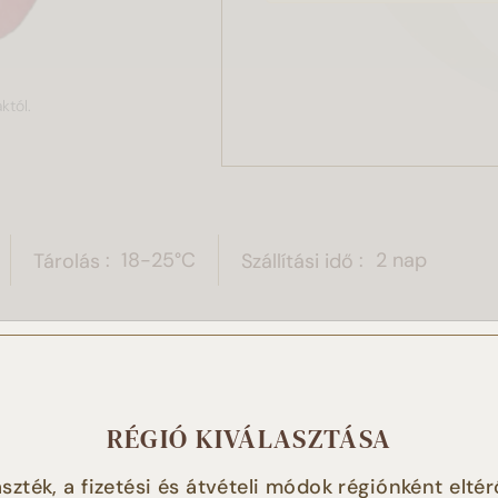
któl.
Tárolás
18-25°C
Szállítási idő
2 nap
 weboldal sütiket használ!
RÉGIÓ KIVÁLASZTÁSA
t használunk a tartalmak és hirdetések személyre szabásához
szték, a fizetési és átvételi módok régiónként eltér
tóink magasabb szintű kiszolgálásához, a weboldalforgalmun