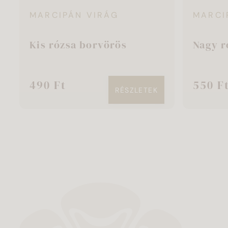
MARCIPÁN VIRÁG
MARCI
Kis rózsa borvörös
Nagy r
490 Ft
550 F
RÉSZLETEK