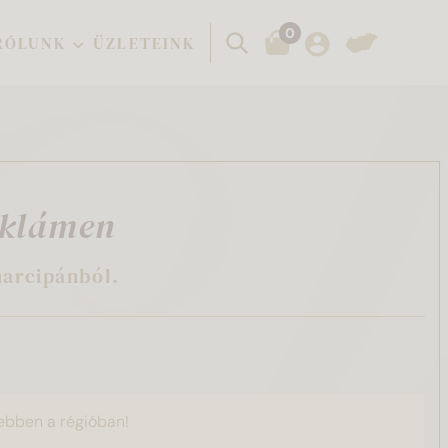
0
Keresés
RÓLUNK
ÜZLETEINK
iklámen
arcipánból.
ebben a régióban!