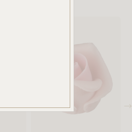
ben.
azzal
akban
ÉSE