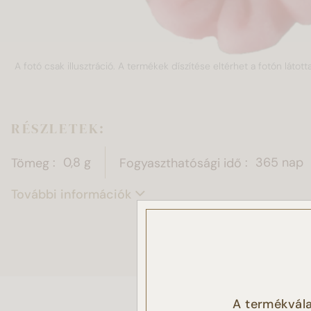
A fotó csak illusztráció. A termékek díszítése eltérhet a fotón látotta
RÉSZLETEK:
Tömeg
0,8 g
Fogyaszthatósági idő
365 nap
További információk
Ez a
Sütike
A termékvála
látoga