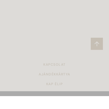
KAPCSOLAT
AJÁNDÉKKÁRTYA
KAP ÉLIP
CÉGAJÁNDÉK
TÖRZSVÁSÁRLÓI PROGRAM