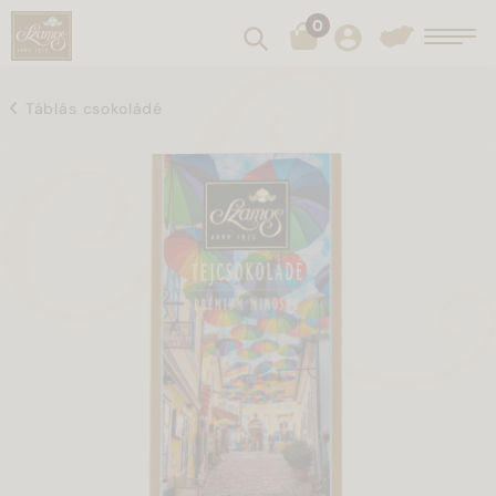
0
Keresés
Toggl
Táblás csokoládé