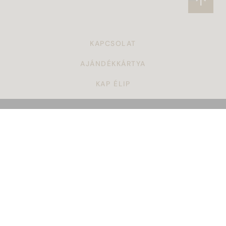
KAPCSOLAT
AJÁNDÉKKÁRTYA
KAP ÉLIP
CÉGAJÁNDÉK
TÖRZSVÁSÁRLÓI PROGRAM
ÁSZF
KARRIER
GYAKORI KÉRDÉSEK
ADATKEZELÉSI SZABÁLYZAT