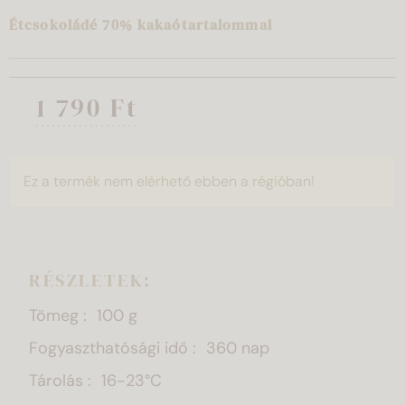
Étcsokoládé 70% kakaótartalommal
1 790 Ft
Ez a termék nem elérhető ebben a régióban!
RÉSZLETEK:
Tömeg
100 g
Fogyaszthatósági idő
360 nap
Tárolás
16-23°C