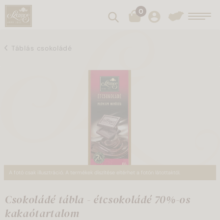
0
Keresés
Toggl
Táblás csokoládé
A fotó csak illusztráció. A termékek díszítése eltérhet a fotón látottaktól.
Csokoládé tábla - étcsokoládé 70%-os
kakaótartalom