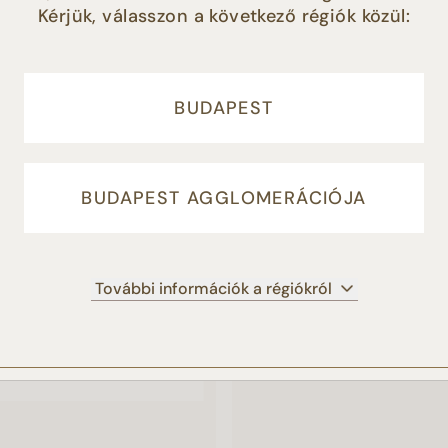
Kérjük, válasszon a következő régiók közül:
éséhez, illetve marketing tevékenységünk támogatása érdeké
HASONLÓ TERMÉKEK
LFOGADOM” gomb megnyomásával Ön hozzájárul a sütik
latához. Amennyiben Ön nem fogadja el a süti beállításokat, 
 adja hozzájárulását a cookie-k beállításához, és a további
a honlap működéshez elengedhetetlenül szükséges sütiket
BUDAPEST
ljuk.
Süti tájékoztató
BUDAPEST AGGLOMERÁCIÓJA
ELFOGADOM
NEM FOGADOM EL
BEÁLLÍTÁSOK KEZEL
További információk a régiókról