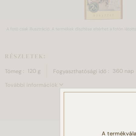
A fotó csak illusztráció. A termékek díszítése eltérhet a fotón látotta
RÉSZLETEK:
Tömeg
120 g
Fogyaszthatósági idő
360 nap
További információk
Ez a
Sütike
A termékvála
látoga