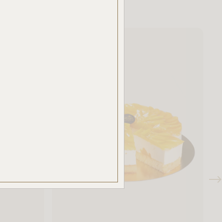
ben.
azzal
akban
ÉSE