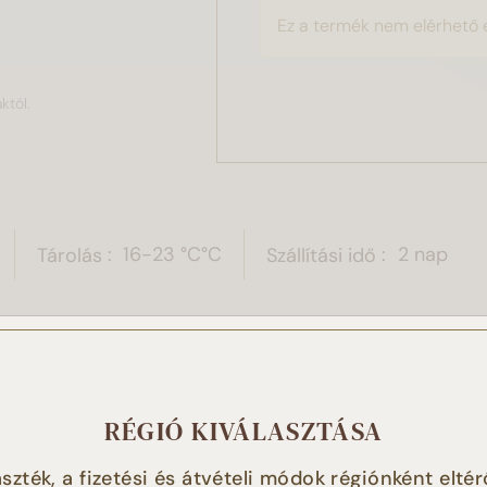
Ez a termék nem elérhető 
któl.
Tárolás
16-23 °C°C
Szállítási idő
2 nap
 weboldal sütiket használ!
RÉGIÓ KIVÁLASZTÁSA
t használunk a tartalmak és hirdetések személyre szabásához
szték, a fizetési és átvételi módok régiónként eltér
tóink magasabb szintű kiszolgálásához, a weboldalforgalmun