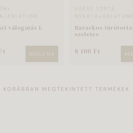
ÉNY
EGÉSZ TORTA
 AJÁNLATUNK
NYÁRI AJÁNLATUN
zi válogatás I.
Barackos túrótorta
szeletes
Ft
8 100 Ft
RÉSZLETEK
RÉ
KORÁBBAN MEGTEKINTETT TERMÉKEK