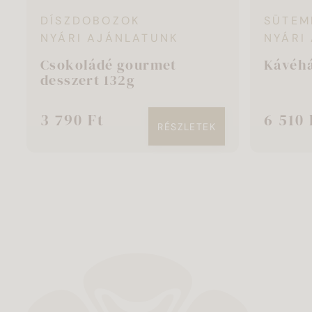
DÍSZDOBOZOK
SÜTEM
NYÁRI AJÁNLATUNK
NYÁRI
Csokoládé gourmet
Kávéhá
desszert 132g
3 790 Ft
6 510 
RÉSZLETEK