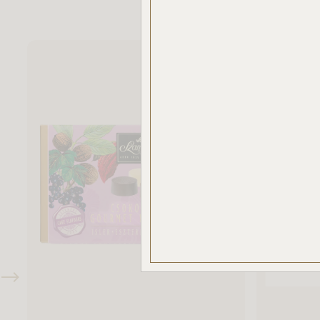
elemz
Az „E
haszná
Ön nem
csak 
haszná