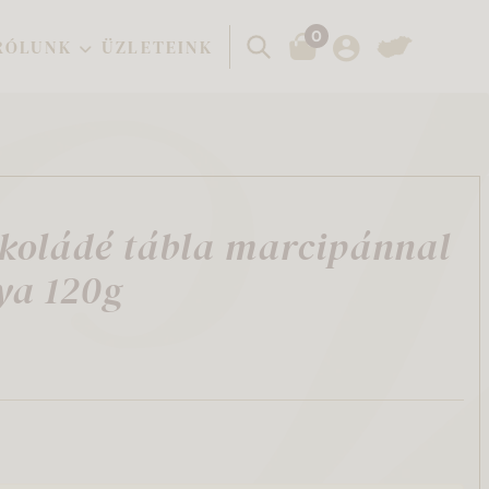
0
Keresés
RÓLUNK
ÜZLETEINK
koládé tábla marcipánnal
ya 120g