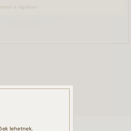
ebben a régióban!
, a
őek lehetnek.
k