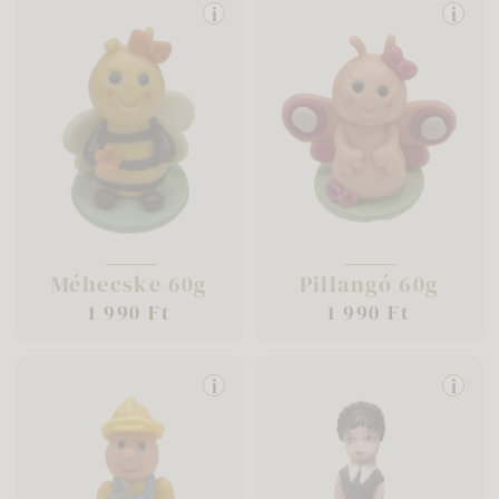
i
i
Méhecske 60g
Pillangó 60g
1 990 Ft
1 990 Ft
i
i