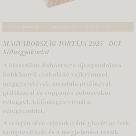
A fotó csak illusztráció. A termékek díszítése eltérhet a fotón látottaktól.
MAGYARORSZÁG TORTÁJA 2025 - DCJ
Stílusgyakorlat
A klasszikus dobostorta újragondolása
habkönnyű csokoládé vajkrémmel,
meggyzselével, mandula pralinéval,
grillázzsal és roppanós doboscukor
réteggel, különleges vizuális
rétegrenddel.
A tetején lévő tejcsokoládé glazúr az ízek
komplexitását és a megjelenést teszik