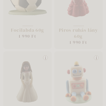
Focilabda 60g
Piros ruhás lány
60g
1 990 Ft
1 990 Ft
i
i