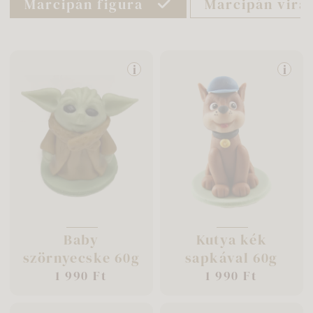
Marcipán figura
Marcipán virá
i
i
Baby
Kutya kék
szörnyecske 60g
sapkával 60g
1 990 Ft
1 990 Ft