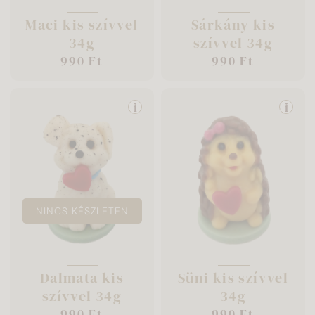
Maci kis szívvel
Sárkány kis
34g
szívvel 34g
990 Ft
990 Ft
i
i
NINCS KÉSZLETEN
Dalmata kis
Süni kis szívvel
szívvel 34g
34g
990 Ft
990 Ft