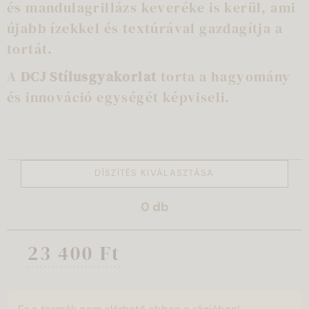
és mandulagrillázs keveréke is kerül, ami
újabb ízekkel és textúrával gazdagítja a
tortát.
A
DCJ Stílusgyakorlat
torta a hagyomány
és innováció egységét képviseli.
DÍSZÍTÉS KIVÁLASZTÁSA
0
db
23 400 Ft