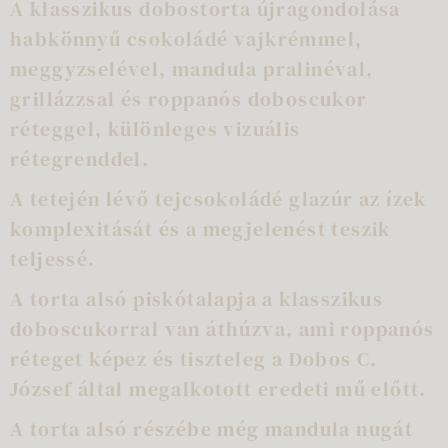
A klasszikus dobostorta újragondolása
habkönnyű csokoládé vajkrémmel,
meggyzselével, mandula pralinéval,
grillázzsal és roppanós doboscukor
réteggel, különleges vizuális
rétegrenddel.
A tetején lévő tejcsokoládé glazúr az ízek
komplexitását és a megjelenést teszik
teljessé.
A torta alsó piskótalapja a klasszikus
doboscukorral van áthúzva, ami roppanós
réteget képez és tiszteleg a Dobos C.
József által megalkotott eredeti mű előtt.
A torta alsó részébe még mandula nugát