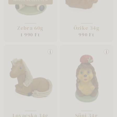
Zebra 60g
Őzike 34g
1 990 Ft
990 Ft
i
i
Lovacska 34g
Süni 34g