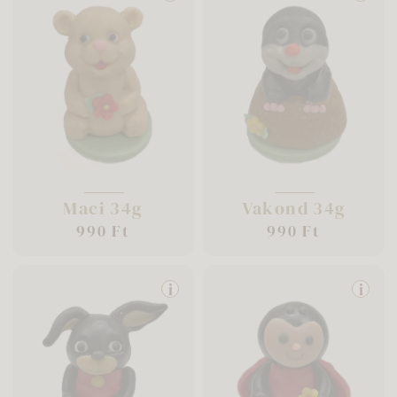
Maci 34g
Vakond 34g
990 Ft
990 Ft
i
i