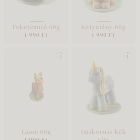
Feketeautó 60g
Kutyalány 60g
1 990 Ft
1 990 Ft
i
i
Láma 60g
Unikornis kék
60g
1 990 Ft