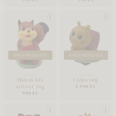
i
i
NINCS KÉSZLETEN
NINCS KÉSZLETEN
Mókus kis
Csiga 60g
szívvel 34g
1 990 Ft
990 Ft
i
i