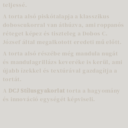
teljessé.
A torta alsó piskótalapja a klasszikus
doboscukorral van áthúzva, ami roppanós
réteget képez és tiszteleg a Dobos C.
József által megalkotott eredeti mű előtt.
A torta alsó részébe még mandula nugát
és mandulagrillázs keveréke is kerül, ami
újabb ízekkel és textúrával gazdagítja a
tortát.
A
DCJ Stílusgyakorlat
torta a hagyomány
és innováció egységét képviseli.