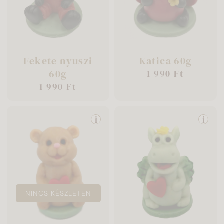
Fekete nyuszi
Katica 60g
60g
1 990 Ft
1 990 Ft
i
i
NINCS KÉSZLETEN