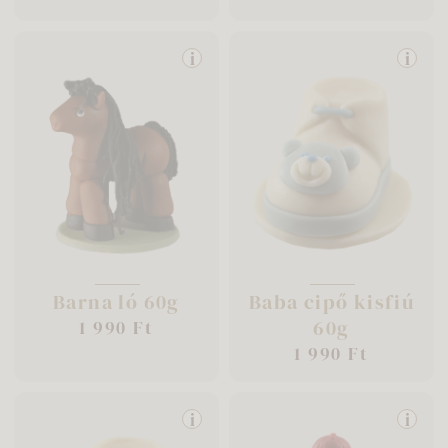
i
i
Barna ló 60g
Baba cipő kisfiú
60g
1 990 Ft
1 990 Ft
i
i