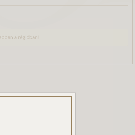
ebben a régióban!
, a