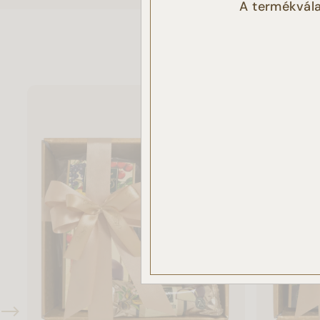
A termékvála
látoga
elemz
Az „E
haszná
Ön nem
csak 
haszná