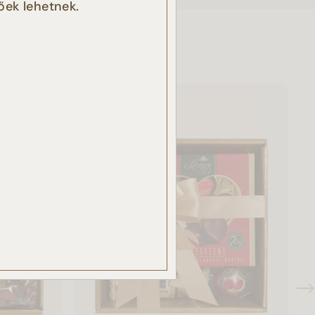
őek lehetnek.
k
ben.
azzal
akban
ÉSE