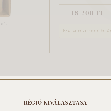
18 200 Ft
któl.
Ez a termék nem elérhető 
 weboldal sütiket használ!
RÉGIÓ KIVÁLASZTÁSA
t használunk a tartalmak és hirdetések személyre szabásához