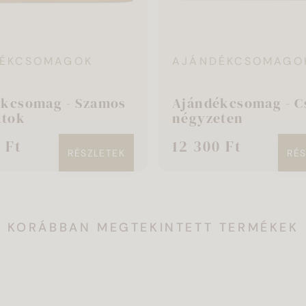
ÉKCSOMAGOK
AJÁNDÉKCSOMAGO
ékcsomag - Szamos
Ajándékcsomag - C
atok
négyzeten
 Ft
12 300 Ft
RÉSZLETEK
RÉ
KORÁBBAN MEGTEKINTETT TERMÉKEK