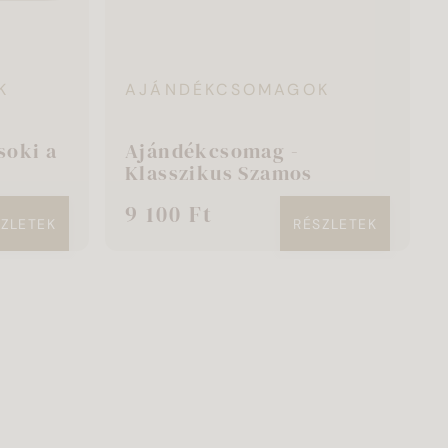
K
AJÁNDÉKCSOMAGOK
soki a
Ajándékcsomag -
Klasszikus Szamos
9 100 Ft
SZLETEK
RÉSZLETEK