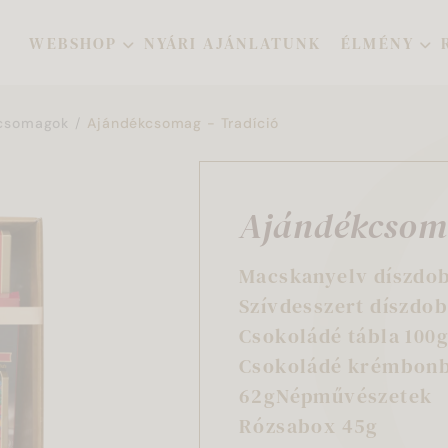
WEBSHOP
NYÁRI AJÁNLATUNK
ÉLMÉNY
csomagok
Ajándékcsomag - Tradíció
Ajándékcsoma
Macskanyelv díszdob
Szívdesszert díszdob
Csokoládé tábla 100
Csokoládé krémbon
62gNépművészetek
Rózsabox 45g