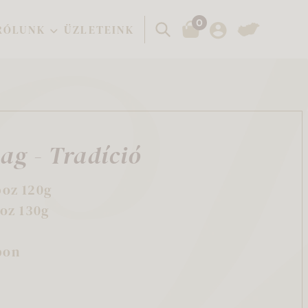
0
Keresés
RÓLUNK
ÜZLETEINK
g - Tradíció
oz 120g
oz 130g
g
bon