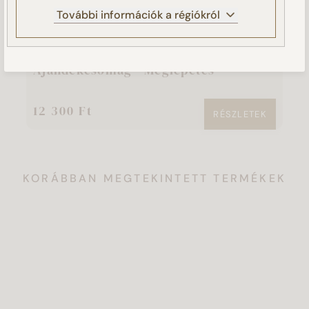
További információk a régiókról
BEÁLLÍTÁSOK KEZELÉSE
AJÁNDÉKCSOMAGOK
A
Ajándékcsomag - Meglepetés
A
12 300 Ft
1
RÉSZLETEK
KORÁBBAN MEGTEKINTETT TERMÉKEK