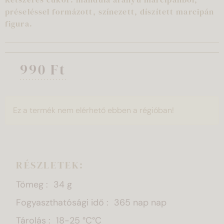
préseléssel formázott, színezett, díszített marcipán
figura.
990 Ft
Ez a termék nem elérhető ebben a régióban!
RÉSZLETEK:
Tömeg
34 g
Fogyaszthatósági idő
365 nap nap
Tárolás
18-25 °C°C