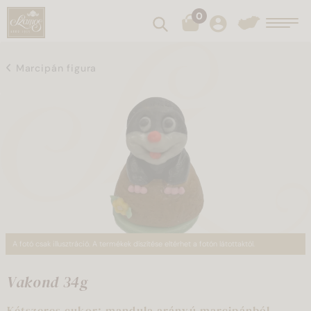
0
Keresés
Toggl
Marcipán figura
A fotó csak illusztráció. A termékek díszítése eltérhet a fotón látottaktól.
Vakond 34g
Kétszeres cukor: mandula arányú marcipánból,