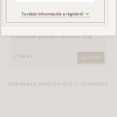
NEM FOGADOM EL
További információk a régiókról
BEÁLLÍTÁSOK KEZELÉSE
DÍSZDOBOZOK
S
NYÁRI AJÁNLATUNK
N
Csokoládé gourmet desszert 132g
K
3 790 Ft
6
RÉSZLETEK
KORÁBBAN MEGTEKINTETT TERMÉKEK