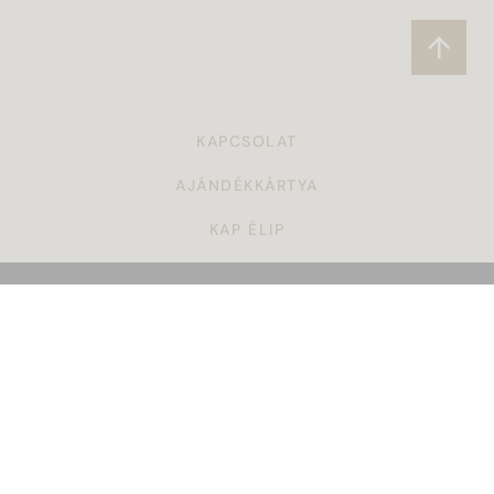
KAPCSOLAT
AJÁNDÉKKÁRTYA
KAP ÉLIP
CÉGAJÁNDÉK
TÖRZSVÁSÁRLÓI PROGRAM
ÁSZF
KARRIER