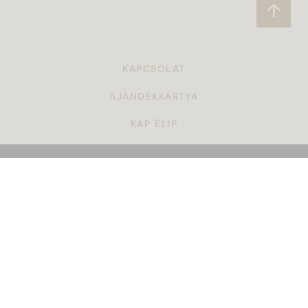
KAPCSOLAT
AJÁNDÉKKÁRTYA
KAP ÉLIP
CÉGAJÁNDÉK
TÖRZSVÁSÁRLÓI PROGRAM
ÁSZF
KARRIER
GYAKORI KÉRDÉSEK