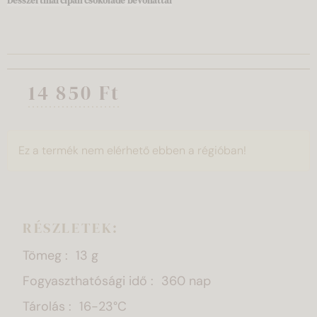
Desszertmarcipán csokoládé bevonattal
14 850 Ft
Ez a termék nem elérhető ebben a régióban!
RÉSZLETEK:
Tömeg
13 g
Fogyaszthatósági idő
360 nap
Tárolás
16-23°C