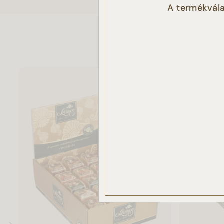
A termékvála
látoga
elemz
Az „E
haszná
Ön nem
csak 
haszná