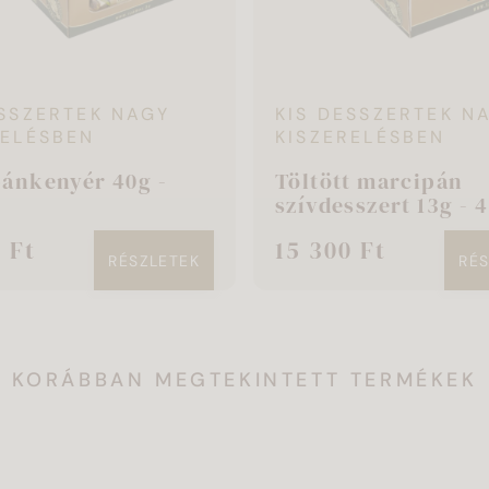
ESSZERTEK NAGY
KIS DESSZERTEK N
RELÉSBEN
KISZERELÉSBEN
ánkenyér 40g -
Töltött marcipán
szívdesszert 13g - 
 Ft
15 300 Ft
RÉSZLETEK
RÉ
KORÁBBAN MEGTEKINTETT TERMÉKEK