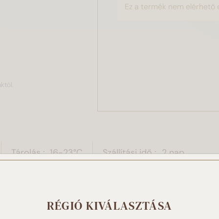
Ez a termék nem elérhető 
któl.
Tárolás
16-23°C
Szállítási idő
2 nap
 weboldal sütiket használ!
RÉGIÓ KIVÁLASZTÁSA
t használunk a tartalmak és hirdetések személyre szabásához