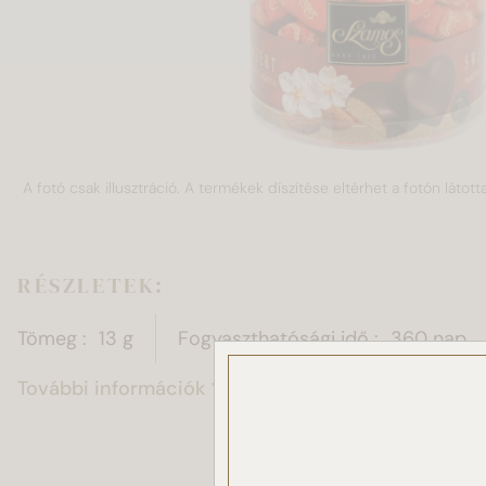
A fotó csak illusztráció. A termékek díszítése eltérhet a fotón látotta
RÉSZLETEK:
Tömeg
13 g
Fogyaszthatósági idő
360 nap
További információk
Ez a
Sütike