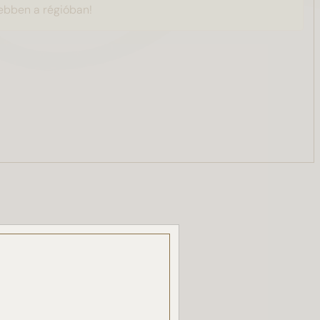
ebben a régióban!
, a