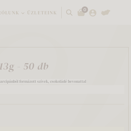
0
Keresés
RÓLUNK
ÜZLETEINK
13g - 50 db
rcipánból formázott szívek, csokoládé bevonattal