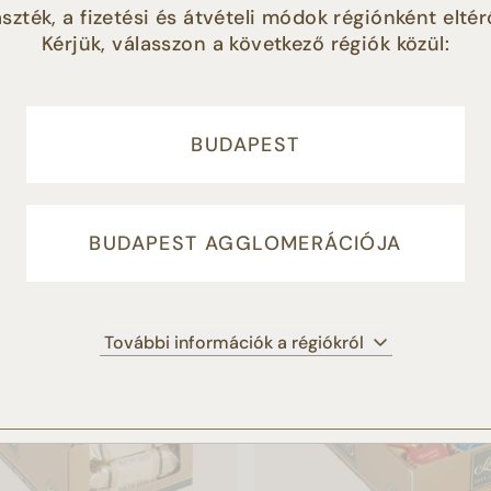
szték, a fizetési és átvételi módok régiónként eltér
tóink magasabb szintű kiszolgálásához, a weboldalforgalmun
Kérjük, válasszon a következő régiók közül:
éséhez, illetve marketing tevékenységünk támogatása érdeké
LFOGADOM” gomb megnyomásával Ön hozzájárul a sütik
latához. Amennyiben Ön nem fogadja el a süti beállításokat, 
HASONLÓ TERMÉKEK
 adja hozzájárulását a cookie-k beállításához, és a további
a honlap működéshez elengedhetetlenül szükséges sütiket
BUDAPEST
ljuk.
Süti tájékoztató
BUDAPEST AGGLOMERÁCIÓJA
ELFOGADOM
NEM FOGADOM EL
BEÁLLÍTÁSOK KEZEL
További információk a régiókról