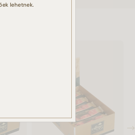
őek lehetnek.
k
ben.
azzal
akban
ÉSE