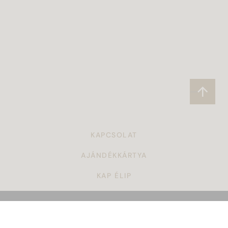
KAPCSOLAT
AJÁNDÉKKÁRTYA
KAP ÉLIP
CÉGAJÁNDÉK
TÖRZSVÁSÁRLÓI PROGRAM