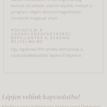
kedvük és ízlésük szerint díszítik, melyet a
program végén díszcsomagolásban
mindenki magával vihet.
RÖVIDFILM A
CSOKOLÁDÉGYÁRTÁSRÓL -
BEPILLANTÁS A SZAKMA
REJTELMEIBE
Egy izgalmas film amely bemutatja a
csokoládékészítést lépésről lépésre.
Lépjen velünk kapcsolatba!
Kérdése vagy különleges kérése van? Örömmel