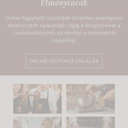
Élménytúrák
Online foglalható csokoládé túráinkon szakképzett
tárlatvezetők kalauzolják végig a látogatóinkat a
csokoládékészítés történetén a kezdetektől
napjainkig.
ONLINE IDŐPONTFOGLALÁS