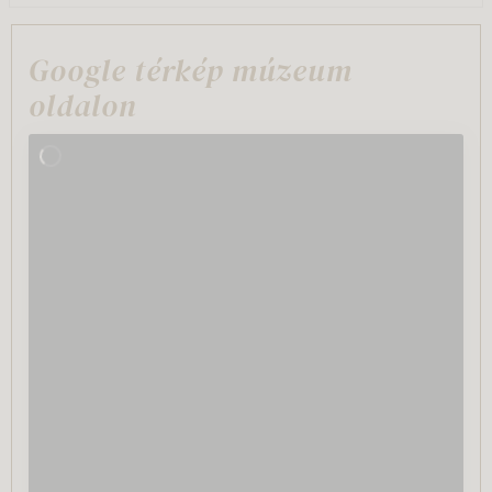
Google térkép múzeum
oldalon