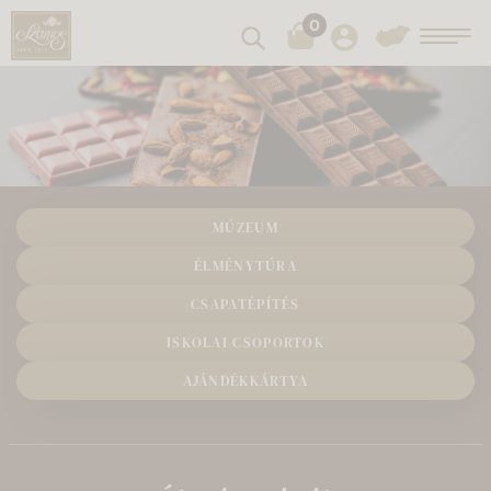
0
Keresés
Toggl
MÚZEUM
ÉLMÉNYTÚRA
CSAPATÉPÍTÉS
ISKOLAI CSOPORTOK
AJÁNDÉKKÁRTYA