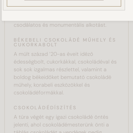
A kiállítás egyik fő látványossága a 78 kg
BEÁLLÍTÁSOK KEZELÉSE
marcipánból készült Szép csokoládéslány.
Szamos cukrászmesterek készítették a
csodálatos és monumentális alkotást.
BÉKEBELI CSOKOLÁDÉ MŰHELY ÉS
CUKORKABOLT
A múlt század ’20-as éveit idéző
édességbolt, cukorkákkal, csokoládéval és
sok sok izgalmas részlettel, valamint a
boldog békeidőket bemutató csokoládé
műhely, korabeli eszközökkel és
csokoládéformákkal.
CSOKOLÁDÉDÍSZÍTÉS
A túra végét egy igazi csokoládé öntés
jelenti, ahol csokoládémesterünk önti a
táblás csokoládét a vendégek pedig