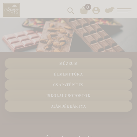
0
Keresés
Toggl
MÚZEUM
ÉLMÉNYTÚRA
CSAPATÉPÍTÉS
ISKOLAI CSOPORTOK
AJÁNDÉKKÁRTYA