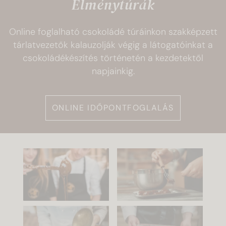
Élménytúrák
Online foglalható csokoládé túráinkon szakképzett
tárlatvezetők kalauzolják végig a látogatóinkat a
csokoládékészítés történetén a kezdetektől
napjainkig.
ONLINE IDŐPONTFOGLALÁS