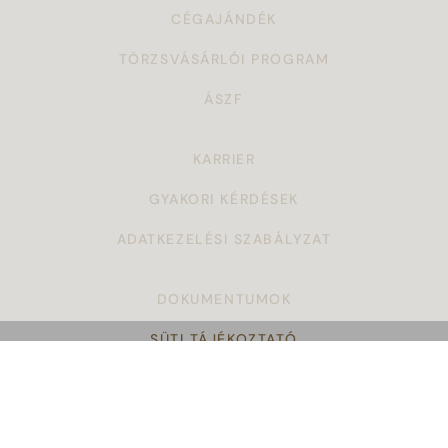
CÉGAJÁNDÉK
TÖRZSVÁSÁRLÓI PROGRAM
ÁSZF
KARRIER
GYAKORI KÉRDÉSEK
ADATKEZELÉSI SZABÁLYZAT
DOKUMENTUMOK
SÜTI TÁJÉKOZTATÓ