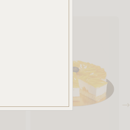
ben.
azzal
akban
ÉSE