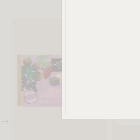
elemz
Az „E
haszná
Ön nem
csak 
haszná