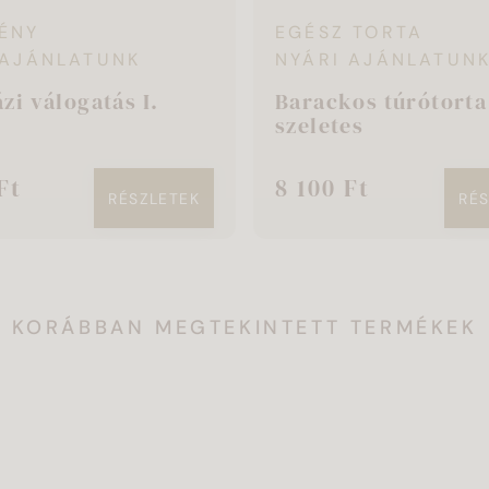
ÉNY
EGÉSZ TORTA
 AJÁNLATUNK
NYÁRI AJÁNLATUN
zi válogatás I.
Barackos túrótorta
szeletes
Ft
8 100 Ft
RÉSZLETEK
RÉ
KORÁBBAN MEGTEKINTETT TERMÉKEK