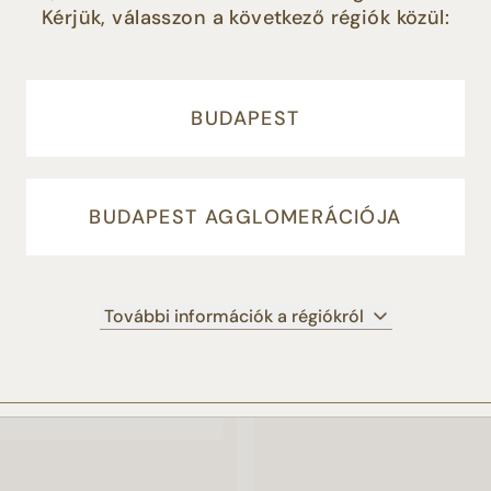
Kérjük, válasszon a következő régiók közül:
éséhez, illetve marketing tevékenységünk támogatása érdeké
HASONLÓ TERMÉKEK
LFOGADOM” gomb megnyomásával Ön hozzájárul a sütik
latához. Amennyiben Ön nem fogadja el a süti beállításokat, 
 adja hozzájárulását a cookie-k beállításához, és a további
a honlap működéshez elengedhetetlenül szükséges sütiket
BUDAPEST
ljuk.
Süti tájékoztató
BUDAPEST AGGLOMERÁCIÓJA
ELFOGADOM
NEM FOGADOM EL
BEÁLLÍTÁSOK KEZEL
További információk a régiókról