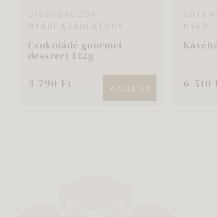
DÍSZDOBOZOK
SÜTEM
NYÁRI AJÁNLATUNK
NYÁRI
Csokoládé gourmet
Kávéhá
desszert 132g
3 790 Ft
6 510 
RÉSZLETEK