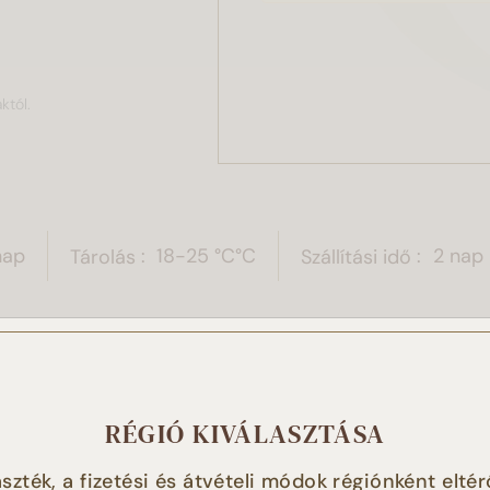
któl.
nap
Tárolás
18-25 °C°C
Szállítási idő
2 nap
 weboldal sütiket használ!
RÉGIÓ KIVÁLASZTÁSA
t használunk a tartalmak és hirdetések személyre szabásához
szték, a fizetési és átvételi módok régiónként eltér
tóink magasabb szintű kiszolgálásához, a weboldalforgalmun