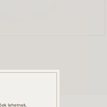
, a
őek lehetnek.
k