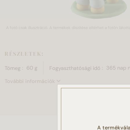
A fotó csak illusztráció. A termékek díszítése eltérhet a fotón látotta
RÉSZLETEK:
Tömeg
60 g
Fogyaszthatósági idő
365 nap 
További információk
Ez a
Sütike
A termékvála
látoga