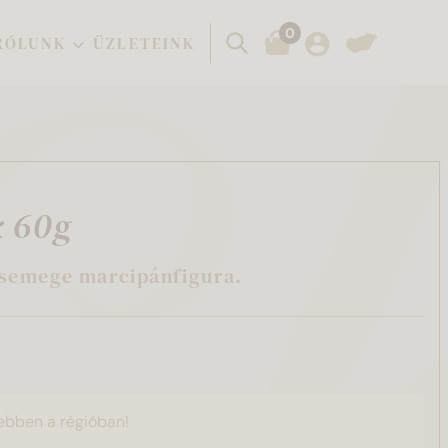
0
Keresés
RÓLUNK
ÜZLETEINK
k 60g
csemege marcipánfigura.
ebben a régióban!