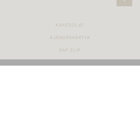
KAPCSOLAT
AJÁNDÉKKÁRTYA
KAP ÉLIP
CÉGAJÁNDÉK
TÖRZSVÁSÁRLÓI PROGRAM
ÁSZF
KARRIER
GYAKORI KÉRDÉSEK
ADATKEZELÉSI SZABÁLYZAT