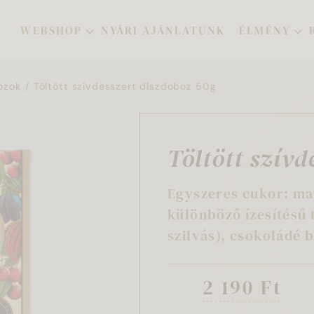
WEBSHOP
NYÁRI AJÁNLATUNK
ÉLMÉNY
ozok
Töltött szívdesszert díszdoboz 50g
Töltött szívd
Egyszeres cukor: ma
különböző ízesítésű 
szilvás), csokoládé 
2 190 Ft