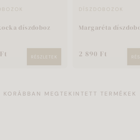
OBOZOK
DÍSZDOBOZOK
ocka díszdoboz
Margaréta díszdob
 Ft
2 890 Ft
RÉSZLETEK
RÉ
KORÁBBAN MEGTEKINTETT TERMÉKEK