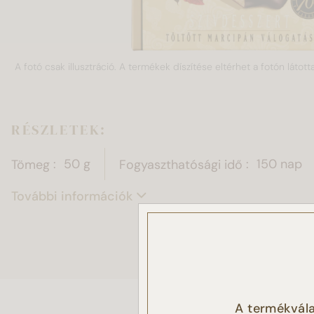
A fotó csak illusztráció. A termékek díszítése eltérhet a fotón látotta
RÉSZLETEK:
Tömeg
50 g
Fogyaszthatósági idő
150 nap
További információk
Ez a
Sütike
A termékvála
látoga