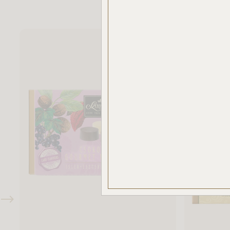
elemz
Az „E
haszná
Ön nem
csak 
haszná