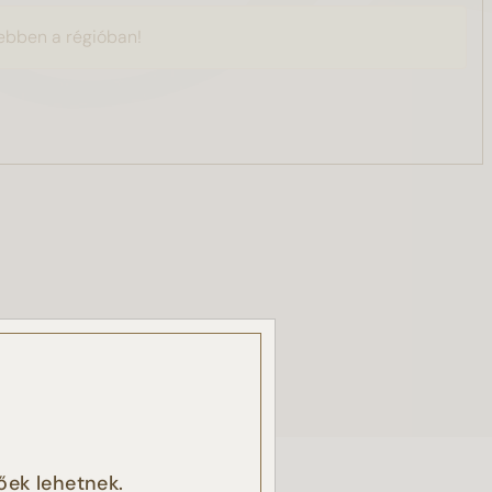
ebben a régióban!
, a
őek lehetnek.
k