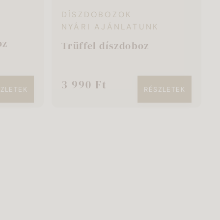
DÍSZDOBOZOK
NYÁRI AJÁNLATUNK
oz
Trüffel díszdoboz
3 990 Ft
SZLETEK
RÉSZLETEK