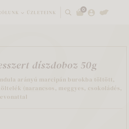
0
Keresés
RÓLUNK
ÜZLETEINK
esszert díszdoboz 50g
ndula arányú marcipán burokba töltött,
töltelék (narancsos, meggyes, csokoládés,
bevonattal