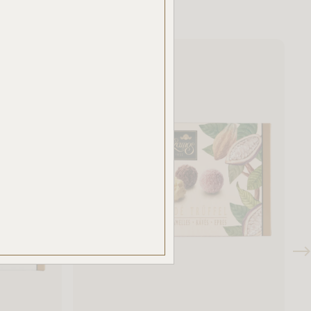
ben.
azzal
akban
ÉSE