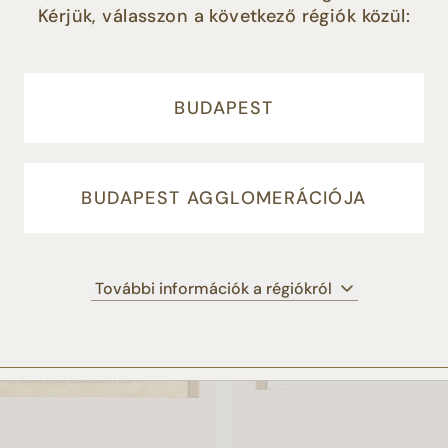
Kérjük, válasszon a következő régiók közül:
éséhez, illetve marketing tevékenységünk támogatása érdeké
HASONLÓ TERMÉKEK
LFOGADOM” gomb megnyomásával Ön hozzájárul a sütik
latához. Amennyiben Ön nem fogadja el a süti beállításokat, 
 adja hozzájárulását a cookie-k beállításához, és a további
a honlap működéshez elengedhetetlenül szükséges sütiket
BUDAPEST
ljuk.
Süti tájékoztató
BUDAPEST AGGLOMERÁCIÓJA
ELFOGADOM
NEM FOGADOM EL
BEÁLLÍTÁSOK KEZEL
További információk a régiókról