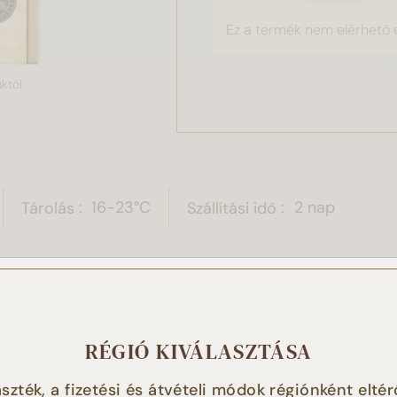
Ez a termék nem elérhető 
któl.
Tárolás
16-23°C
Szállítási idő
2 nap
 weboldal sütiket használ!
RÉGIÓ KIVÁLASZTÁSA
t használunk a tartalmak és hirdetések személyre szabásához
szték, a fizetési és átvételi módok régiónként eltér
tóink magasabb szintű kiszolgálásához, a weboldalforgalmun