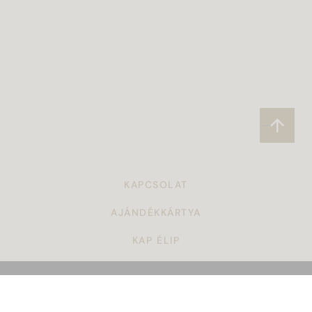
KAPCSOLAT
AJÁNDÉKKÁRTYA
KAP ÉLIP
CÉGAJÁNDÉK
TÖRZSVÁSÁRLÓI PROGRAM