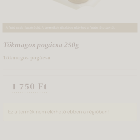
A fotó csak illusztráció. A termékek díszítése eltérhet a fotón látottaktól.
Tökmagos pogácsa 250g
Tökmagos pogácsa
1 750 Ft
Ez a termék nem elérhető ebben a régióban!