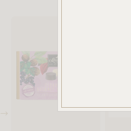
elemz
Az „E
haszná
Ön nem
csak 
haszná