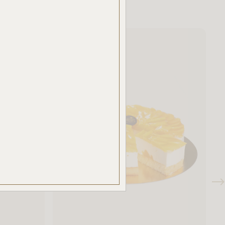
ben.
azzal
akban
ÉSE