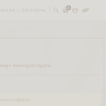
0
Keresés
RÓLUNK
ÜZLETEINK
mege marcipán figura
ebben a régióban!