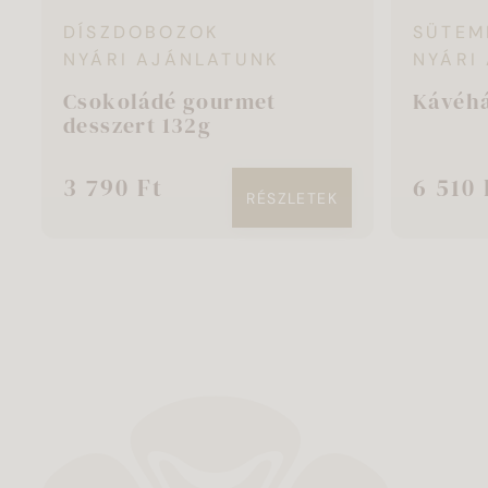
DÍSZDOBOZOK
SÜTEM
NYÁRI AJÁNLATUNK
NYÁRI
Csokoládé gourmet
Kávéhá
desszert 132g
3 790 Ft
6 510 
RÉSZLETEK