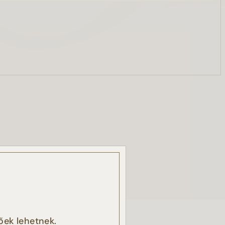
, a
őek lehetnek.
k