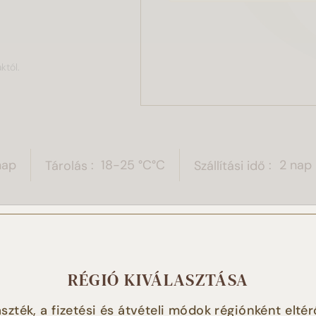
któl.
nap
Tárolás
18-25 °C°C
Szállítási idő
2 nap
 weboldal sütiket használ!
RÉGIÓ KIVÁLASZTÁSA
t használunk a tartalmak és hirdetések személyre szabásához
szték, a fizetési és átvételi módok régiónként eltér
tóink magasabb szintű kiszolgálásához, a weboldalforgalmun