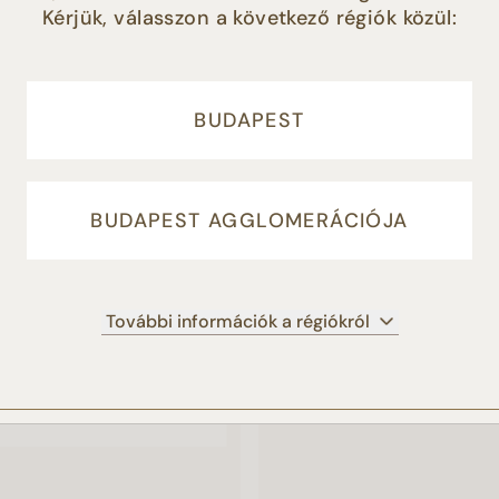
Kérjük, válasszon a következő régiók közül:
éséhez, illetve marketing tevékenységünk támogatása érdeké
HASONLÓ TERMÉKEK
LFOGADOM” gomb megnyomásával Ön hozzájárul a sütik
latához. Amennyiben Ön nem fogadja el a süti beállításokat, 
 adja hozzájárulását a cookie-k beállításához, és a további
a honlap működéshez elengedhetetlenül szükséges sütiket
BUDAPEST
ljuk.
Süti tájékoztató
BUDAPEST AGGLOMERÁCIÓJA
ELFOGADOM
NEM FOGADOM EL
BEÁLLÍTÁSOK KEZEL
További információk a régiókról