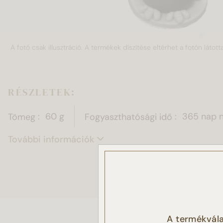
A fotó csak illusztráció. A termékek díszítése eltérhet a fotón látotta
RÉSZLETEK:
Tömeg
60 g
Fogyaszthatósági idő
365 nap 
További információk
Ez a
Sütike
A termékvála
látoga