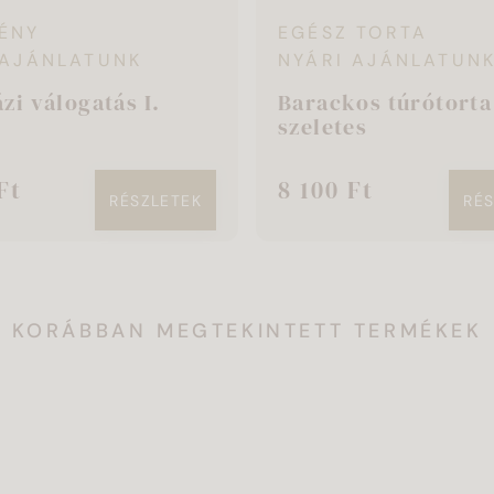
ÉNY
EGÉSZ TORTA
 AJÁNLATUNK
NYÁRI AJÁNLATUN
zi válogatás I.
Barackos túrótorta
szeletes
Ft
8 100 Ft
RÉSZLETEK
RÉ
KORÁBBAN MEGTEKINTETT TERMÉKEK