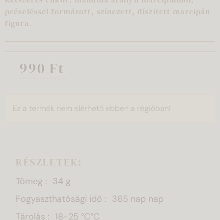
préseléssel formázott, színezett, díszített marcipán
figura.
990 Ft
Ez a termék nem elérhető ebben a régióban!
RÉSZLETEK:
Tömeg
34 g
Fogyaszthatósági idő
365 nap nap
Tárolás
18-25 °C°C