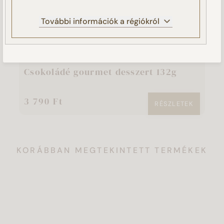
NEM FOGADOM EL
További információk a régiókról
BEÁLLÍTÁSOK KEZELÉSE
DÍSZDOBOZOK
S
NYÁRI AJÁNLATUNK
N
Csokoládé gourmet desszert 132g
K
3 790 Ft
6
RÉSZLETEK
KORÁBBAN MEGTEKINTETT TERMÉKEK