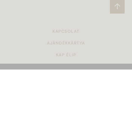
KAPCSOLAT
AJÁNDÉKKÁRTYA
KAP ÉLIP
CÉGAJÁNDÉK
TÖRZSVÁSÁRLÓI PROGRAM
ÁSZF
KARRIER
GYAKORI KÉRDÉSEK