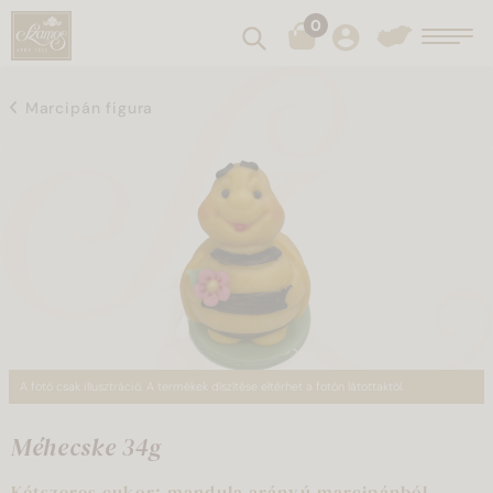
0
Keresés
Toggl
Marcipán figura
A fotó csak illusztráció. A termékek díszítése eltérhet a fotón látottaktól.
Méhecske 34g
Kétszeres cukor: mandula arányú marcipánból,