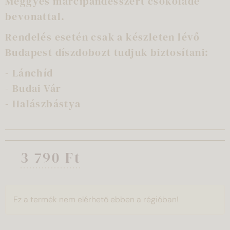
Meggyes marcipándesszert csokoládé
bevonattal.
Rendelés esetén csak a készleten lévő
Budapest díszdobozt tudjuk biztosítani:
- Lánchíd
- Budai Vár
- Halászbástya
3 790 Ft
Ez a termék nem elérhető ebben a régióban!