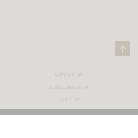
KAPCSOLAT
AJÁNDÉKKÁRTYA
KAP ÉLIP
CÉGAJÁNDÉK
TÖRZSVÁSÁRLÓI PROGRAM