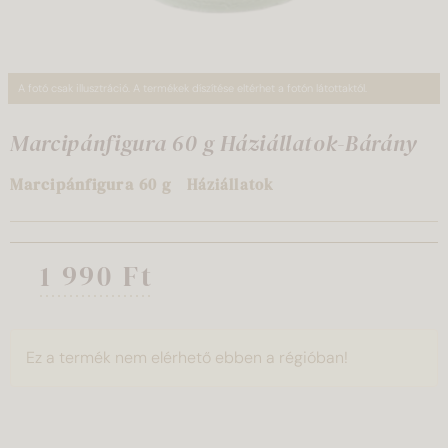
A fotó csak illusztráció. A termékek díszítése eltérhet a fotón látottaktól.
Marcipánfigura 60 g Háziállatok-Bárány
M
arcipánfigura
60 g
Háziállatok
1 990 Ft
Ez a termék nem elérhető ebben a régióban!