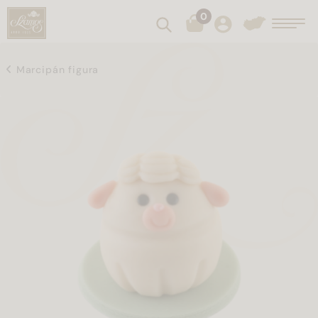
0
Keresés
Toggl
Marcipán figura