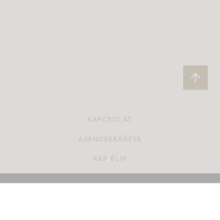
KAPCSOLAT
AJÁNDÉKKÁRTYA
KAP ÉLIP
CÉGAJÁNDÉK
TÖRZSVÁSÁRLÓI PROGRAM