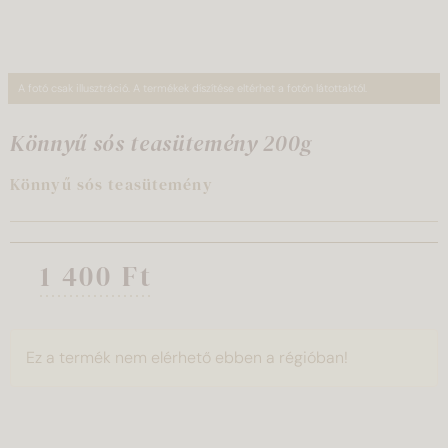
A fotó csak illusztráció. A termékek díszítése eltérhet a fotón látottaktól.
Könnyű sós teasütemény 200g
Könnyű sós teasütemény
1 400 Ft
Ez a termék nem elérhető ebben a régióban!