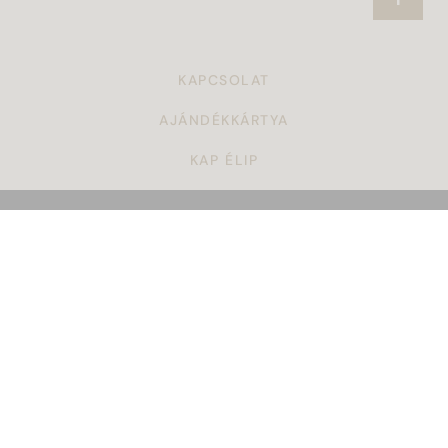
KAPCSOLAT
AJÁNDÉKKÁRTYA
KAP ÉLIP
CÉGAJÁNDÉK
TÖRZSVÁSÁRLÓI PROGRAM
ÁSZF
KARRIER
GYAKORI KÉRDÉSEK
ADATKEZELÉSI SZABÁLYZAT