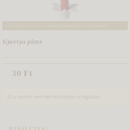
A fotó csak illusztráció. A termékek díszítése eltérhet a fotón látottaktól.
Gyertya piros
30 Ft
Ez a termék nem elérhető ebben a régióban!
RÉSZLETEK: