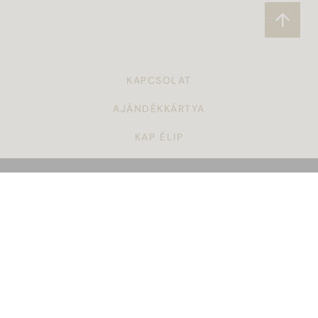
KAPCSOLAT
AJÁNDÉKKÁRTYA
KAP ÉLIP
CÉGAJÁNDÉK
TÖRZSVÁSÁRLÓI PROGRAM
ÁSZF
KARRIER
GYAKORI KÉRDÉSEK