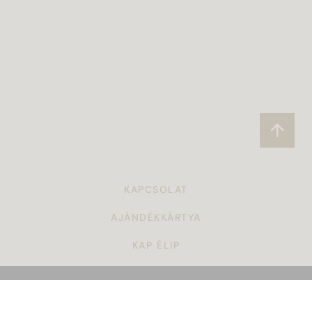
KAPCSOLAT
AJÁNDÉKKÁRTYA
KAP ÉLIP
CÉGAJÁNDÉK