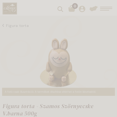
0
Keresés
Toggl
Figura torta
A fotó csak illusztráció. A termékek díszítése eltérhet a fotón látottaktól.
Figura torta - Szamos Szörnyecske
V.barna 500g