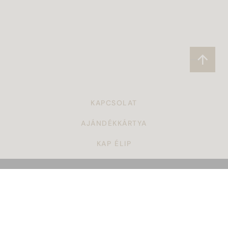
KAPCSOLAT
AJÁNDÉKKÁRTYA
KAP ÉLIP
CÉGAJÁNDÉK
TÖRZSVÁSÁRLÓI PROGRAM
ÁSZF