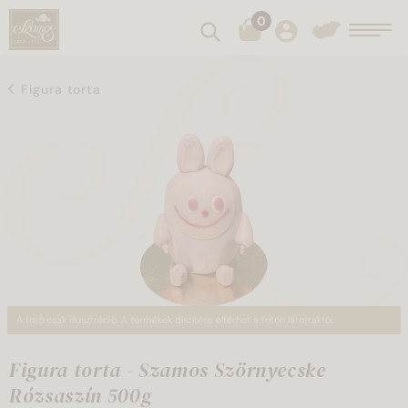
0
Keresés
Toggl
Figura torta
A fotó csak illusztráció. A termékek díszítése eltérhet a fotón látottaktól.
Figura torta - Szamos Szörnyecske
Rózsaszín 500g