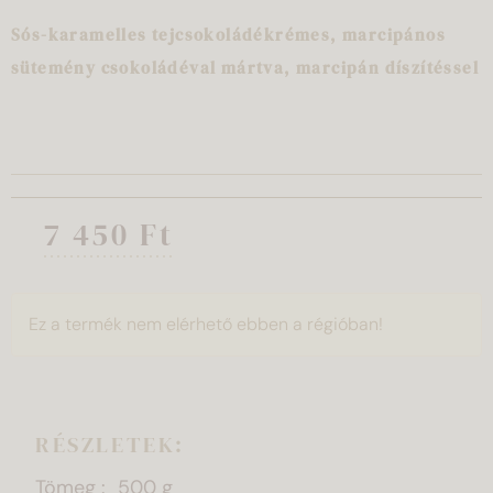
Sós-karamelles tejcsokoládékrémes, marcipános
sütemény csokoládéval mártva, marcipán díszítéssel
7 450 Ft
Ez a termék nem elérhető ebben a régióban!
RÉSZLETEK:
Tömeg
500 g