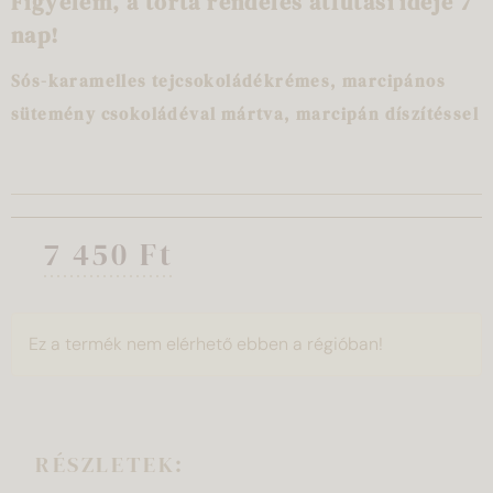
Figyelem, a torta rendelés átfutási ideje 7
nap!
Sós-karamelles tejcsokoládékrémes, marcipános
sütemény csokoládéval mártva, marcipán díszítéssel
7 450 Ft
Ez a termék nem elérhető ebben a régióban!
RÉSZLETEK: