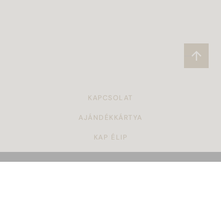
KAPCSOLAT
AJÁNDÉKKÁRTYA
KAP ÉLIP
CÉGAJÁNDÉK
TÖRZSVÁSÁRLÓI PROGRAM
ÁSZF