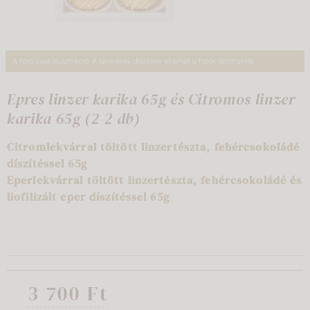
A fotó csak illusztráció. A termékek díszítése eltérhet a fotón látottaktól.
Epres linzer karika 65g és Citromos linzer
karika 65g (2-2 db)
Citromlekvárral töltött linzertészta, fehércsokoládé
díszítéssel 65g
Eperlekvárral töltött linzertészta, fehércsokoládé és
liofilizált eper díszítéssel 65g
3 700 Ft