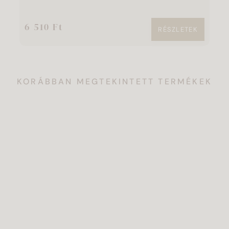
6 510 Ft
6
RÉSZLETEK
KORÁBBAN MEGTEKINTETT TERMÉKEK