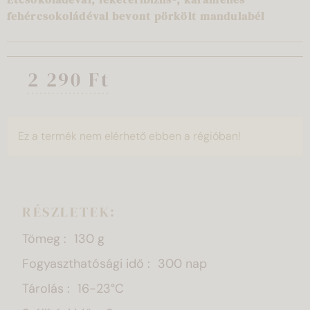
fehércsokoládéval bevont pörkölt mandulabél
2 290 Ft
Ez a termék nem elérhető ebben a régióban!
RÉSZLETEK:
Tömeg
130 g
Fogyaszthatósági idő
300 nap
Tárolás
16-23°C