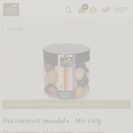
0
Keresés
Toggl
Drazsé
A fotó csak illusztráció. A termékek díszítése eltérhet a fotón látottaktól.
Drazsírozott mandula - Mix 130g
Étcsokoládéval, feketeribizlis-, karamelles