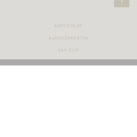
KAPCSOLAT
AJÁNDÉKKÁRTYA
KAP ÉLIP
CÉGAJÁNDÉK
TÖRZSVÁSÁRLÓI PROGRAM
ÁSZF
KARRIER
GYAKORI KÉRDÉSEK
ADATKEZELÉSI SZABÁLYZAT