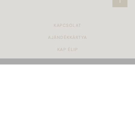
KAPCSOLAT
AJÁNDÉKKÁRTYA
KAP ÉLIP
CÉGAJÁNDÉK
TÖRZSVÁSÁRLÓI PROGRAM
ÁSZF
KARRIER
GYAKORI KÉRDÉSEK
ADATKEZELÉSI SZABÁLYZAT