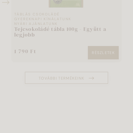
TÁBLÁS CSOKOLÁDÉ
T
GYEREKNAPI KÍNÁLATUNK
N
T
NYÁRI AJÁNLATUNK
Tejcsokoládé tábla 100g - Együtt a
s
legjobb
1 790 Ft
1
RÉSZLETEK
TOVÁBBI TERMÉKEINK