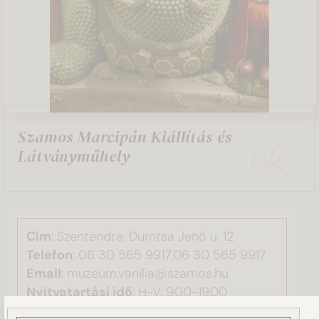
Szamos Marcipán Kiállítás és
Látványműhely
Cím
: Szentendre, Dumtsa Jenő u. 12
Telefon
:
06 30 565 9917,06 30 565 9917
Email
: muzeum.vanilia@szamos.hu
Nyitvatartási idő
: H-V: 9.00-19.00
Ez a weboldal sütiket használ!