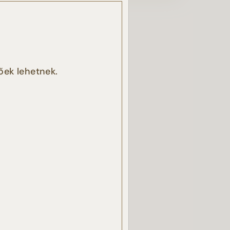
, a
őek lehetnek.
k
ben.
azzal
akban
ÉSE