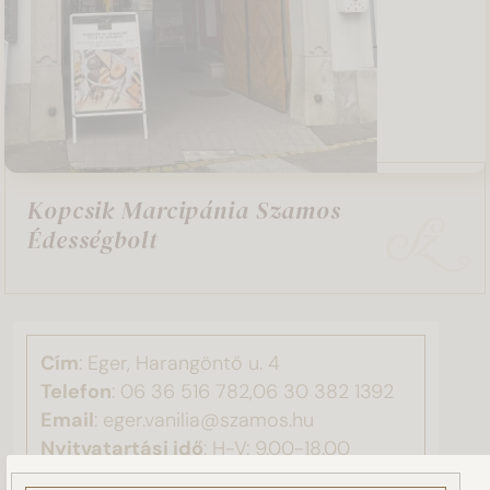
Kopcsik Marcipánia Szamos
Édességbolt
Cím
: Eger, Harangöntő u. 4
Telefon
:
06 36 516 782,06 30 382 1392
Email
: eger.vanilia@szamos.hu
Nyitvatartási idő
: H-V: 9.00-18.00
Ez a weboldal sütiket használ!