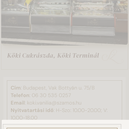
Köki Cukrászda, Köki Terminál
Cím
: Budapest, Vak Bottyán u. 75/B
Telefon
:
06 30 535 0257
Email
: koki.vanilia@szamos.hu
Nyitvatartási idő
: H-Szo: 10.00-20.00; V:
10.00-18.00
Ez a weboldal sütiket használ!