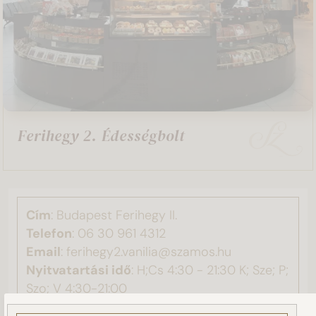
Ferihegy 2. Édességbolt
Cím
: Budapest Ferihegy II.
Telefon
:
06 30 961 4312
Email
: ferihegy2.vanilia@szamos.hu
Nyitvatartási idő
: H;Cs 4:30 - 21:30 K; Sze; P;
Szo; V 4:30-21:00
Ez a weboldal sütiket használ!