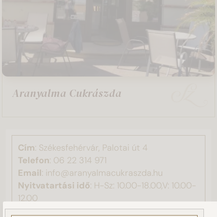
Aranyalma Cukrászda
Cím
: Székesfehérvár, Palotai út 4
Telefon
:
06 22 314 971
Email
: info@aranyalmacukraszda.hu
Nyitvatartási idő
: H-Sz: 10.00-18.00,V: 10.00-
12.00
Ez a weboldal sütiket használ!