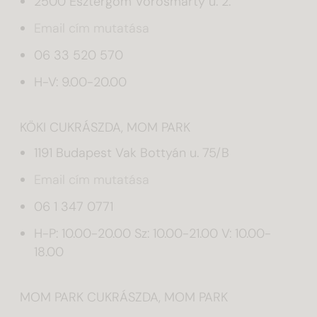
2500 Esztergom Vörösmarty u. 2.
Email cím mutatása
06 33 520 570
H-V: 9.00-20.00
KÖKI CUKRÁSZDA, MOM PARK
1191 Budapest Vak Bottyán u. 75/B
Email cím mutatása
06 1 347 0771
H-P: 10.00-20.00 Sz: 10.00-21.00 V: 10.00-
18.00
MOM PARK CUKRÁSZDA, MOM PARK