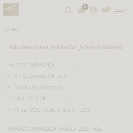
0
Keresés
Toggl
Főoldal
Alkalmi torta rendelést felvevő üzletek
ALLEE CUKRÁSZDA
1117 Budapest Váli u. 3.
Email cím mutatása
06 1 279 0210
H-Sz: 10.00-21.00 V: 10.00-19.00
ÁRKÁD CUKRÁSZDA, ÁRKÁD ÜZLETHÁZ