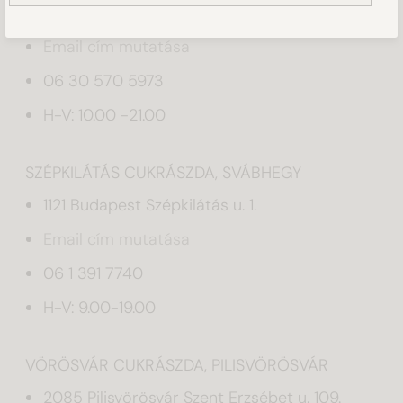
1052 Budapest Deák Ferenc utca 5.
Email cím mutatása
06 30 570 5973
H-V: 10.00 -21.00
SZÉPKILÁTÁS CUKRÁSZDA, SVÁBHEGY
1121 Budapest Szépkilátás u. 1.
Email cím mutatása
06 1 391 7740
H-V: 9.00-19.00
VÖRÖSVÁR CUKRÁSZDA, PILISVÖRÖSVÁR
2085 Pilisvörösvár Szent Erzsébet u. 109.