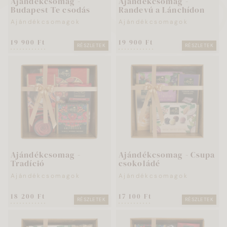
Ajándékcsomag -
Ajándékcsomag -
Budapest Te csodás
Randevú a Lánchídon
Ajándékcsomagok
Ajándékcsomagok
19 900 Ft
19 900 Ft
RÉSZLETEK
RÉSZLETEK
Ajándékcsomag -
Ajándékcsomag - Csupa
Tradíció
csokoládé
Ajándékcsomagok
Ajándékcsomagok
18 200 Ft
17 100 Ft
RÉSZLETEK
RÉSZLETEK